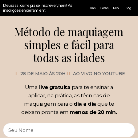
Deusaaa, corre pra se inscrever, hein! As
Dias
Horas
Min.
Seg.
inscrições encerram em:
Método de maquiagem
simples e fácil para
todas as idades
28 DE MAIO ÀS 20H
AO VIVO NO YOUTUBE
Uma
live gratuita
para te ensinar a
aplicar, na prática, as técnicas de
maquiagem para o
dia a dia
que te
deixam pronta em
menos de 20 min.
Seu Nome